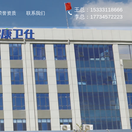
王总：15333118666
荣誉资质
联系我们
李总：17734572223