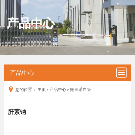
产品中心
产品中心
您的位置：
主页
>
产品中心
>
微量采血管
肝素钠
...