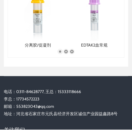
分离胶/促凝剂
EDTAK2血常规
电话：0311-84628777, 王总：15333118666
李总：17734572223
邮箱：
553823043@qq.com
地址：河北省石家庄市元氏县经济开发区诚信产业园益鑫路8号
关注我们