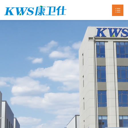
首页
关于我们

产品中心

新闻动态

车间展示
荣誉资质
联系我们