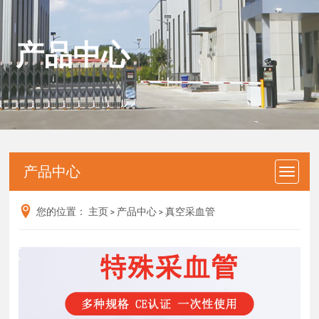
产品中心
产品中心
您的位置：
主页
>
产品中心
>
真空采血管