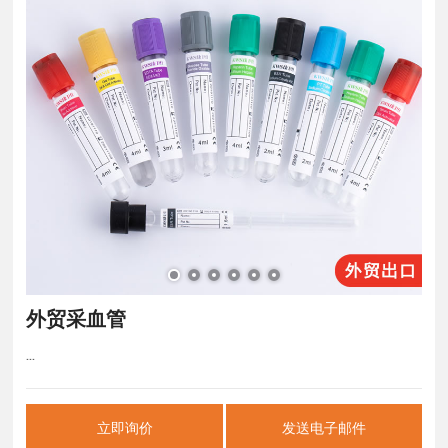
外贸采血管
...
立即询价
发送电子邮件